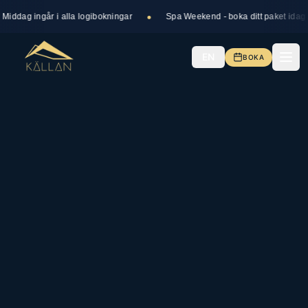
•
dag ingår i alla logibokningar
Spa Weekend - boka ditt paket idag
EN
BOKA
Meny