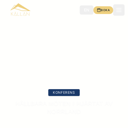
EN
BOKA
Meny
KONFERENS
HÅLLBARA MÖTEN I HJÄRTAT AV
NORRLAND