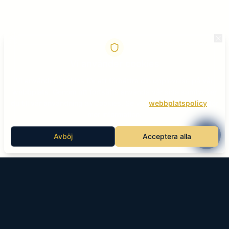
Vi använder cookies
Vi använder cookies för att förbättra din upplevelse på vår
webbplats. Genom att fortsätta använda vår sida samtycker
du till vår användning av cookies. Se vår
webbplatspolicy
för
mer information.
Avböj
Acceptera alla
KÄLLAN HOTEL SPA & KONFERENS
Åmliden 70
935 92 Norsjö