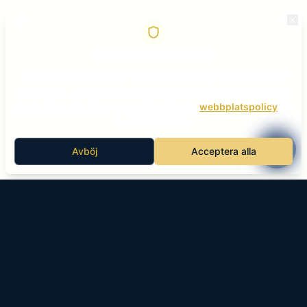
Vi använder cookies
Vi använder cookies för att förbättra din upplevelse på vår
webbplats. Genom att fortsätta använda vår sida samtycker
du till vår användning av cookies. Se vår
webbplatspolicy
för
mer information.
Avböj
Acceptera alla
KÄLLAN HOTEL SPA & KONFERENS
Åmliden 70
935 92 Norsjö
0918-321 00
info@kallanhotel.com