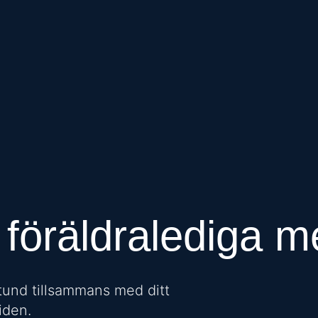
 föräldralediga 
tund tillsammans med ditt
iden.