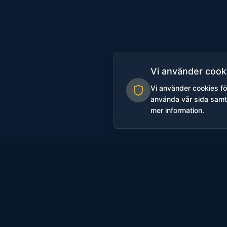
Vi använder cook
Vi använder cookies fö
använda vår sida samty
mer information.
Våra måndagar för för
andra mammor och pap
Under förmiddagen ha