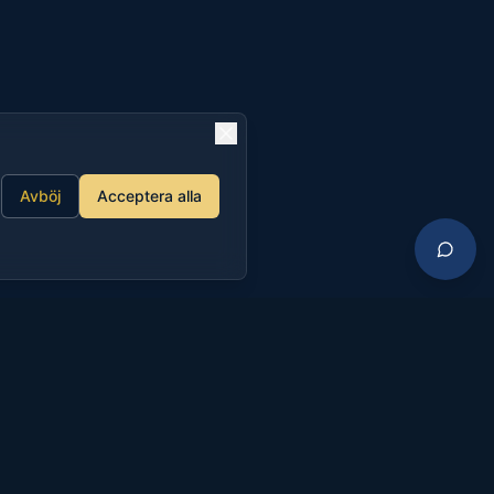
Avböj
Acceptera alla
 från vardagen, träffa
ammans med ditt barn.
pla av i en trygg och