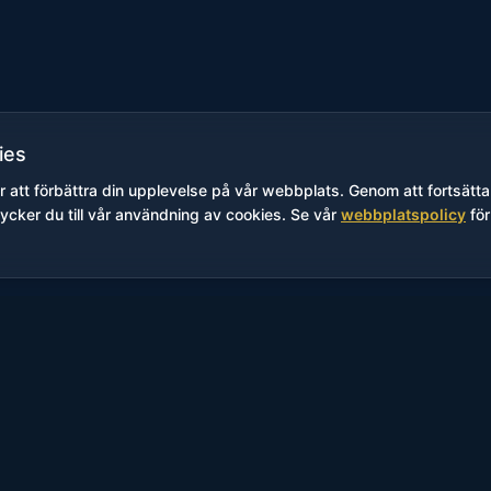
ies
r att förbättra din upplevelse på vår webbplats. Genom att fortsätta
cker du till vår användning av cookies. Se vår
webbplatspolicy
för
äldralediga passar dig som vill komma iväg en stund
por och njuta av lugna och trivsamma timmar tills
r ni tillgång till vårt bad där ni kan bada, umgås och kop